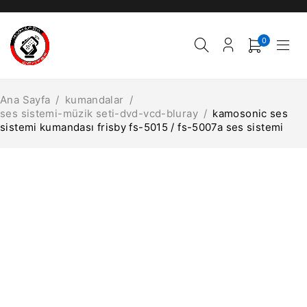
0
Ana Sayfa
/
kumandalar
/
ses sistemi-müzik seti-dvd-vcd-bluray
/
kamosonic ses
sistemi kumandası frisby fs-5015 / fs-5007a ses sistemi