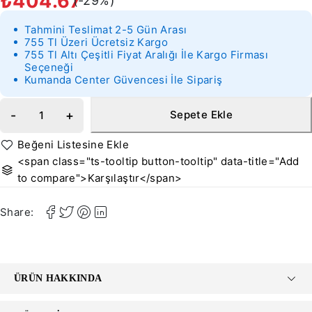
₺
404.67
(-
29
%)
Tahmini Teslimat 2-5 Gün Arası
755 Tl Üzeri Ücretsiz Kargo
755 Tl Altı Çeşitli Fiyat Aralığı İle Kargo Firması
Seçeneği
Kumanda Center Güvencesi İle Sipariş
Sepete Ekle
<span class="ts-tooltip button-tooltip" data-title="Add
to compare">Karşılaştır</span>
Share:
ÜRÜN HAKKINDA