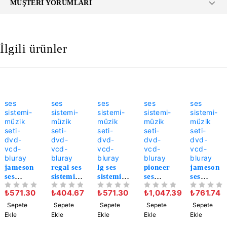
MÜŞTERI YORUMLARI
İlgili ürünler
-33%
-43%
-20%
-37%
-11%
ses
ses
ses
ses
ses
sistemi-
sistemi-
sistemi-
sistemi-
sistemi-
müzik
müzik
müzik
müzik
müzik
seti-
seti-
seti-
seti-
seti-
dvd-
dvd-
dvd-
dvd-
dvd-
vcd-
vcd-
vcd-
vcd-
vcd-
bluray
bluray
bluray
bluray
bluray
jameson
regal ses
lg ses
pioneer
jameson
ses
sistemi
sistemi
ses
ses
sistemi
kumand
kumand
sistemi
sistemi
₺
571.30
₺
404.67
₺
571.30
₺
1,047.39
₺
761.74
5 ÜZERINDEN
OY ALDI
5 ÜZERINDEN
OY ALDI
5 ÜZERINDEN
OY ALDI
5 ÜZERINDEN
OY ALDI
5 ÜZERINDEN
OY ALDI
kumand
ası hs
ası
kumand
kumand
ası js-
tube 800
akb7365
ası
ası js-
Sepete
Sepete
Sepete
Sepete
Sepete
4000 ses
ses
5739-
aXd7655
3445 ses
Ekle
Ekle
Ekle
Ekle
Ekle
sistemi
sistemi
cm9540
/ bcs-
sistemi