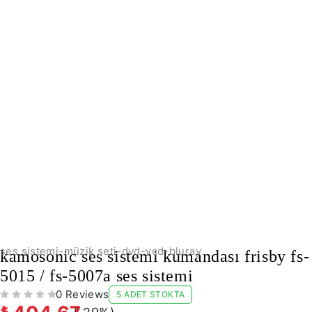
-29%
ses sistemi-müzik seti-dvd-vcd-bluray
kamosonic ses sistemi kumandası frisby fs-
5015 / fs-5007a ses sistemi
0 Reviews
5 ADET STOKTA
5 ÜZERINDEN
OY ALDI