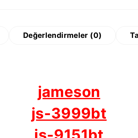
Değerlendirmeler (0)
Ta
jameson
js-3999bt
js-9151bt