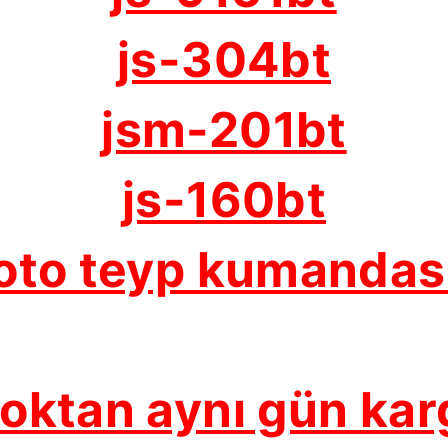
js-304bt
jsm-201bt
js-160bt
oto teyp kumandas
toktan aynı gün kar