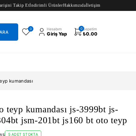
arişini Takip Et
İndirimli Ürünler
Hakkımzıda
İletişim
0
0
Hesabım
Sepetim
Giriş Yap
₺
0.00
 teyp kumandası
o teyp kumandası js-3999bt js-
304bt jsm-201bt js160 bt oto teyp
ws
5 ADET STOKTA