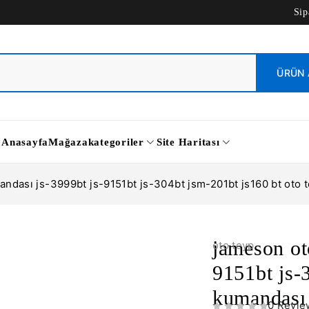
Sip
Anasayfa
Mağaza
kategoriler
Site Haritası
ndası js-3999bt js-9151bt js-304bt jsm-201bt js160 bt oto
jameson ot
oto teyp
9151bt js-
kumandası
0 Revie