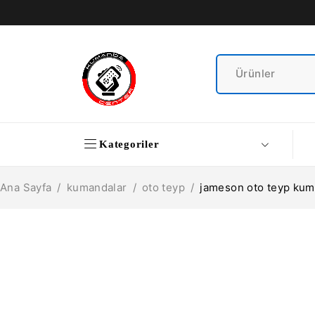
Kategoriler
Ana Sayfa
/
kumandalar
/
oto teyp
/
jameson oto teyp kuma