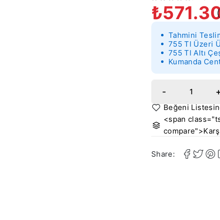
₺
571.3
5 ÜZERINDEN
OY ALDI
Tahmini Tesli
755 Tl Üzeri 
755 Tl Altı Çe
Kumanda Cente
<span class="ts
compare">Karşı
Share: