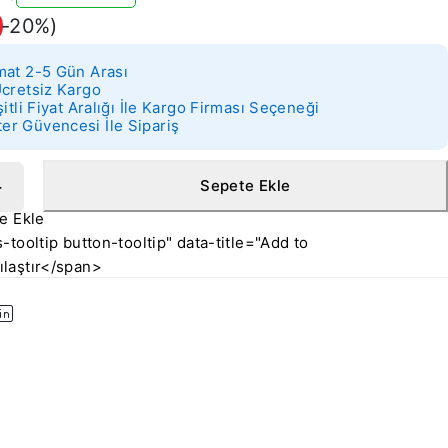
0
(-
20
%)
mat 2-5 Gün Arası
Ücretsiz Kargo
şitli Fiyat Aralığı İle Kargo Firması Seçeneği
r Güvencesi İle Sipariş
Sepete Ekle
-tooltip button-tooltip" data-title="Add to
laştır</span>