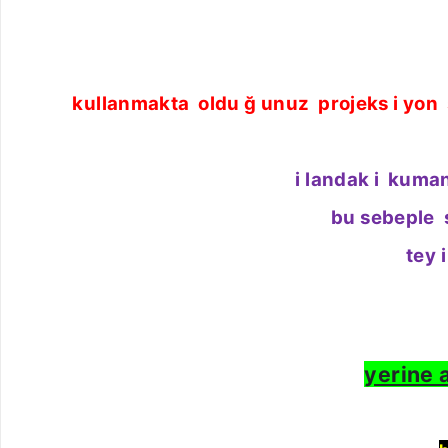
kullanmakta
oldu
ğ
unuz
projeks
i
yon
i
landak
i
kuma
bu sebeple
tey
i
yerine 