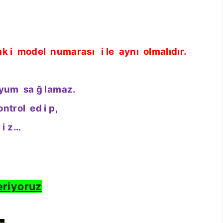
ak
i
model
numarası
i
le
aynı
olmalıdır.
yum
sa
ğ
lamaz.
ontrol
ed
i
p,
r
i
z…
eriyoruz