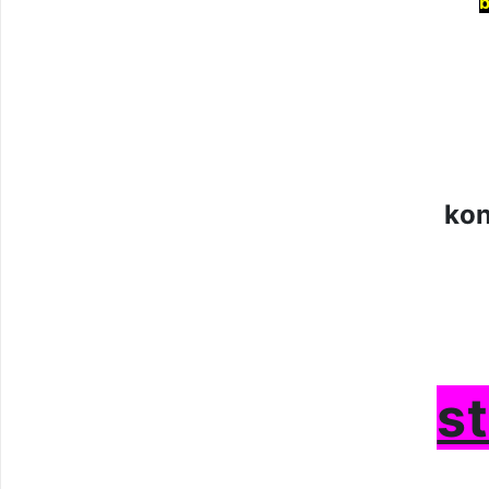
b
kon
s