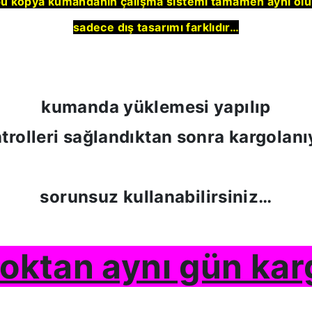
u kopya kumandanın çalışma sistemi tamamen aynı ol
sadece dış tasarımı farklıdır…
kumanda yüklemesi yapılıp
trolleri sağlandıktan sonra kargolanı
sorunsuz kullanabilirsiniz…
toktan aynı gün kar