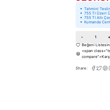
Tahmini Tesli
755 Tl Üzeri 
755 Tl Altı Çe
Kumanda Cente
<span class="ts
compare">Karşı
Share: