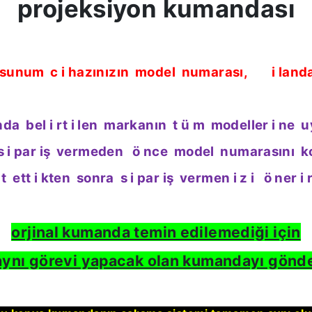
projeksiyon kumandası
sunum
c
i
hazınızın
model
numarası,
i
land
nda
bel
i
rt
i
len
markanın
t
ü
m
modeller
i
ne
u
s
i
par
iş
vermeden
ö
nce
model
numarasını
k
t
ett
i
kten
sonra
s
i
par
iş
vermen
i
z
i
ö
ner
i
orjinal kumanda temin edilemediği için
aynı görevi yapacak olan kumandayı gönd