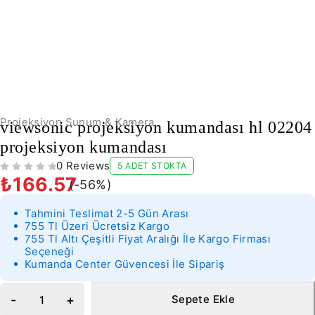
-56%
Projeksiyon Sunum & Kamera
viewsonic projeksiyon kumandası hl 02204
projeksiyon kumandası
0 Reviews
5 ADET STOKTA
5 ÜZERINDEN
OY ALDI
₺
166.57
(-
56
%)
Tahmini Teslimat 2-5 Gün Arası
755 Tl Üzeri Ücretsiz Kargo
755 Tl Altı Çeşitli Fiyat Aralığı İle Kargo Firması
Seçeneği
Kumanda Center Güvencesi İle Sipariş
Sepete Ekle