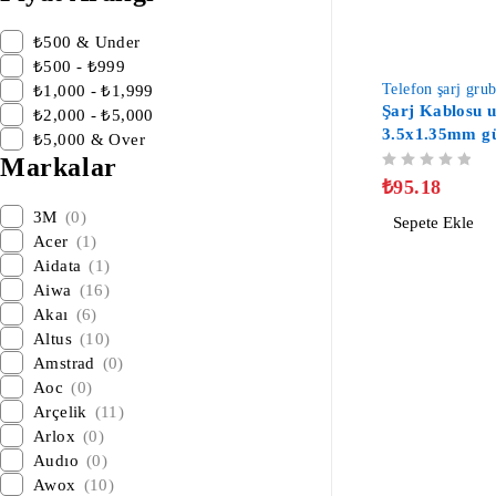
₺500 & Under
₺500 - ₺999
-50%
Telefon şarj gru
₺1,000 - ₺1,999
Şarj Kablosu u
₺2,000 - ₺5,000
3.5x1.35mm gü
₺5,000 & Over
radyo diş fırç
Markalar
5 ÜZERINDEN
OY ALDI
lambası şarj k
₺
95.18
3M
(0)
Sepete Ekle
Acer
(1)
Aidata
(1)
Aiwa
(16)
Akaı
(6)
Altus
(10)
Amstrad
(0)
Aoc
(0)
Arçelik
(11)
Arlox
(0)
Audıo
(0)
Awox
(10)