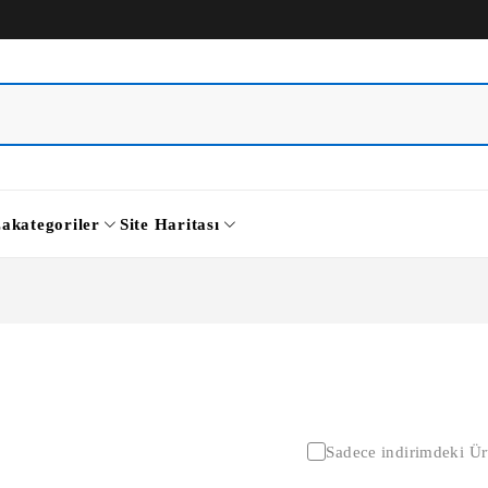
za
kategoriler
Site Haritası
Sadece indirimdeki Ür