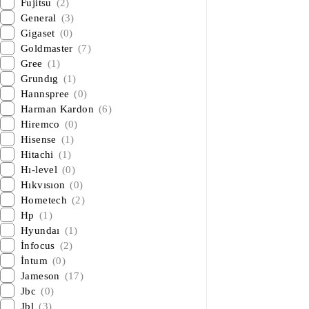
Fujitsu
(2)
General
(3)
Gigaset
(0)
Goldmaster
(7)
Gree
(1)
Grundıg
(1)
Hannspree
(0)
Harman Kardon
(6)
Hiremco
(0)
Hisense
(1)
Hitachi
(1)
Hı-level
(0)
Hıkvısıon
(0)
Hometech
(2)
Hp
(1)
Hyundaı
(1)
İnfocus
(2)
İntum
(0)
Jameson
(17)
Jbc
(0)
Jbl
(3)