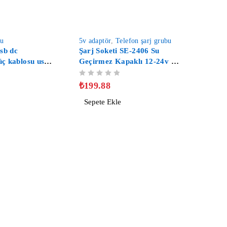
-47%
bu
5v adaptör
,
Telefon şarj grubu
sb dc
Şarj Soketi SE-2406 Su
ç kablosu usb
Geçirmez Kapaklı 12-24v Çift
ası fan masa
Usb Tekne Araba Şarj Soketi
5 ÜZERINDEN
OY ALDI
ablosu
2'li 5V/1A - 5V/2.1A USB
₺
199.88
Şarj
Sepete Ekle