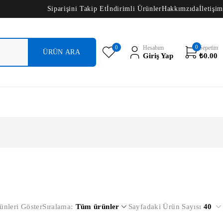
Siparişini Takip Et
İndirimli Ürünler
Hakkımzıda
İletişim
0
0
Hesabım
Sepetim
Giriş Yap
₺
0.00
ünleri Göster
Sıralama
Tüm ürünler
Sayfadaki Ürün Sayısı
40