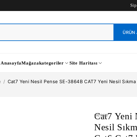
Sip
Anasayfa
Mağaza
kategoriler
Site Haritası
e
/
Cat7 Yeni Nesil Pense SE-3864B CAT7 Yeni Nesil Sıkma
Cat7 Yeni
pense
Nesil Sık