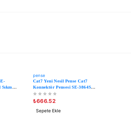
-44%
pense
SE-
Cat7 Yeni Nesil Pense Cat7
l Sıkma
Konnektör Pensesi SE-3864S
G6 Cat5
CAT7 Yeni Nesil Sıkma Pensesi
5 ÜZERINDEN
OY ALDI
t7 Pense
RG11 RG45 RG6 Cat5 Cat6
₺
666.52
Cat7 Network Cat7 Pense
Sepete Ekle