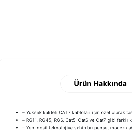
-44%
Ürün Hakkında
– Yüksek kaliteli CAT7 kabloları için özel olarak t
– RG11, RG45, RG6, Cat5, Cat6 ve Cat7 gibi farklı k
– Yeni nesil teknolojiye sahip bu pense, modern ağ