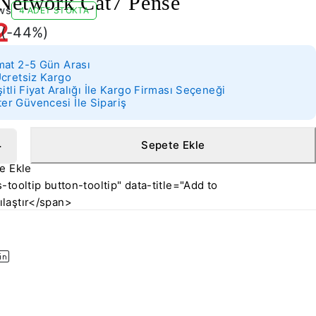
 Network Cat7 Pense
ws
4 ADET STOKTA
2
(-
44
%)
mat 2-5 Gün Arası
Ücretsiz Kargo
şitli Fiyat Aralığı İle Kargo Firması Seçeneği
r Güvencesi İle Sipariş
Sepete Ekle
-tooltip button-tooltip" data-title="Add to
laştır</span>