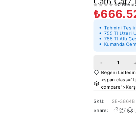
Cat6 Cat7
0 Revie
₺
666.5
5 ÜZERINDEN
OY ALDI
Tahmini Tesli
755 Tl Üzeri 
755 Tl Altı Çe
Kumanda Cente
<span class="ts
compare">Karşı
SKU:
SE-3864B
Share: