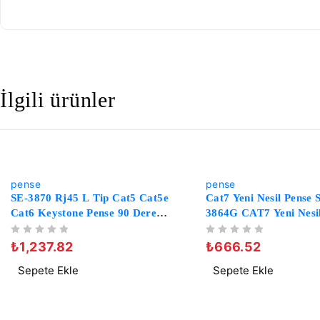
İlgili ürünler
-26%
-44%
pense
pense
SE-3870 Rj45 L Tip Cat5 Cat5e
Cat7 Yeni Nesil Pense 
Cat6 Keystone Pense 90 Derece
3864G CAT7 Yeni Nesi
Keystone Sonlandırma
Pensesi RG11 RG45 R
5 ÜZERINDEN
OY ALDI
5 ÜZERINDEN
OY ALDI
Elektrikçi Pensesi
Cat6 Cat7 Network Ca
₺
1,237.82
₺
666.52
Sepete Ekle
Sepete Ekle