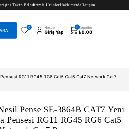
arişini Takip Et
İndirimli Ürünler
Hakkımzıda
İletişim
0
0
Hesabım
Sepetim
Giriş Yap
₺
0.00
 Pensesi RG11 RG45 RG6 Cat5 Cat6 Cat7 Network Cat7
 Nesil Pense SE-3864B CAT7 Yeni
ma Pensesi RG11 RG45 RG6 Cat5