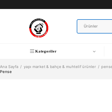
Kategoriler
Ana Sayfa
/
yapı market & bahçe & muhtelif ürünler
/
pens
Pense