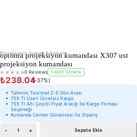
-37%
Projeksiyon Sunum & Kamera
optoma projeksiyon kumandası X307 ust
projeksiyon kumandası
0 Reviews
5 ADET STOKTA
5 ÜZERINDEN
OY ALDI
₺
238.04
(-
37
%)
Tahmini Teslimat 2-5 Gün Arası
755 Tl Üzeri Ücretsiz Kargo
755 Tl Altı Çeşitli Fiyat Aralığı İle Kargo Firması
Seçeneği
Kumanda Center Güvencesi İle Sipariş
Sepete Ekle