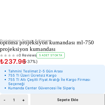
-37%
Projeksiyon Sunum & Kamera
optoma projeksiyon kumandası ml-750
projeksiyon kumandası
0 Reviews
5 ADET STOKTA
5 ÜZERINDEN
OY ALDI
₺
237.96
(-
37
%)
Tahmini Teslimat 2-5 Gün Arası
755 Tl Üzeri Ücretsiz Kargo
755 Tl Altı Çeşitli Fiyat Aralığı İle Kargo Firması
Seçeneği
Kumanda Center Güvencesi İle Sipariş
Sepete Ekle