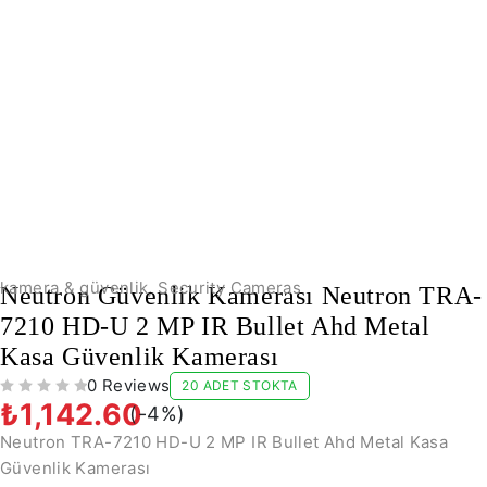
-4%
kamera & güvenlik
,
Security Cameras
Neutron Güvenlik Kamerası Neutron TRA-
7210 HD-U 2 MP IR Bullet Ahd Metal
Kasa Güvenlik Kamerası
0 Reviews
20 ADET STOKTA
5 ÜZERINDEN
OY ALDI
₺
1,142.60
(-
4
%)
Neutron TRA-7210 HD-U 2 MP IR Bullet Ahd Metal Kasa
Güvenlik Kamerası