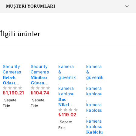
MÜŞTERI YORUMLARI
İlgili ürünler
-29%
-27%
-50%
-40%
Security
Security
kamera
kamera
Cameras
Cameras
&
&
güvenlik
güvenlik
Bebek
Minibox
,
,
Odası
Güvenlik
kamera
kamera
Güvenlik
Kamera
₺
1,190.21
₺
104.74
5 ÜZERINDEN
OY ALDI
5 ÜZERINDEN
OY ALDI
kablosu
kablosu
Kamera
sı
,
sı SE-
Montaj
Bnc
Sepete
Sepete
kamera
3800WM
Buatı Ve
Nikel
Ekle
Ekle
kablosu
Ofis ve
Alt
Vidalı
₺
119.02
5 ÜZERINDEN
OY ALDI
,
Bebek
Kapağı
Konnekt
kamera
Odası
A Kalite
ör
Sepete
kablosu
Güvenlik
Güvenlik
BNC108
Ekle
Kamera
Kamera
-1 Nikel
Kablolu