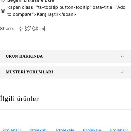
<span class="ts-tooltip button-tooltip" data-title="Add
to compare">Karşılaştır</span>
Share:
ÜRÜN HAKKINDA
MÜŞTERI YORUMLARI
İlgili ürünler
-71%
-53%
-29%
-36%
-53%
Projeksiyon
Projeksiyon
Projeksiyon
Projeksiyon
Projeksiyo