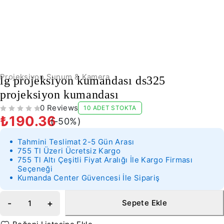
-50%
Projeksiyon Sunum & Kamera
lg projeksiyon kumandası ds325
projeksiyon kumandası
0 Reviews
10 ADET STOKTA
5 ÜZERINDEN
OY ALDI
₺
190.36
(-
50
%)
Tahmini Teslimat 2-5 Gün Arası
755 Tl Üzeri Ücretsiz Kargo
755 Tl Altı Çeşitli Fiyat Aralığı İle Kargo Firması
Seçeneği
Kumanda Center Güvencesi İle Sipariş
Sepete Ekle