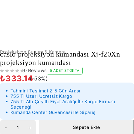
-53%
Projeksiyon Sunum & Kamera
casio projeksiyon kumandası Xj-f20Xn
projeksiyon kumandası
0 Reviews
5 ADET STOKTA
5 ÜZERINDEN
OY ALDI
₺
333.14
(-
53
%)
Tahmini Teslimat 2-5 Gün Arası
755 Tl Üzeri Ücretsiz Kargo
755 Tl Altı Çeşitli Fiyat Aralığı İle Kargo Firması
Seçeneği
Kumanda Center Güvencesi İle Sipariş
Sepete Ekle