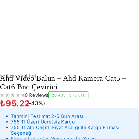
-43%
splitter çeşitleri
Ahd Video Balun – Ahd Kamera Cat5 –
Cat6 Bnc Çevirici
0 Reviews
20 ADET STOKTA
5 ÜZERINDEN
OY ALDI
₺
95.22
(-
43
%)
Tahmini Teslimat 2-5 Gün Arası
755 Tl Üzeri Ücretsiz Kargo
755 Tl Altı Çeşitli Fiyat Aralığı İle Kargo Firması
Seçeneği
Kumanda Center Güvencesi İle Sipariş