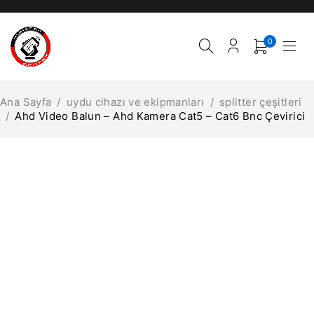
0
Ana Sayfa
/
uydu cihazı ve ekipmanları
/
splitter çeşitleri
/
Ahd Video Balun – Ahd Kamera Cat5 – Cat6 Bnc Çevirici