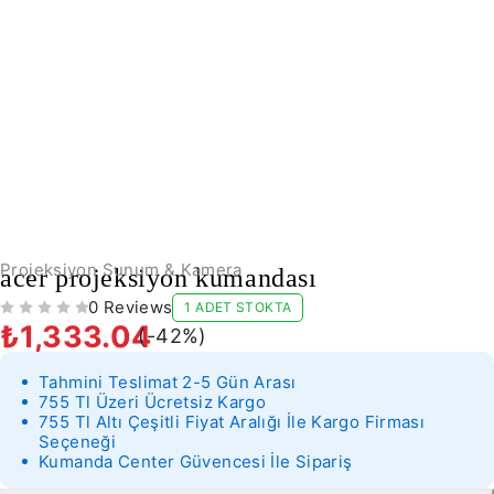
-42%
Projeksiyon Sunum & Kamera
acer projeksiyon kumandası
0 Reviews
1 ADET STOKTA
5 ÜZERINDEN
OY ALDI
₺
1,333.04
(-
42
%)
Tahmini Teslimat 2-5 Gün Arası
755 Tl Üzeri Ücretsiz Kargo
755 Tl Altı Çeşitli Fiyat Aralığı İle Kargo Firması
Seçeneği
Kumanda Center Güvencesi İle Sipariş