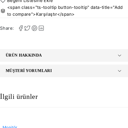
<span class="ts-tooltip button-tooltip" data-title="Add
to compare">Karşılaştır</span>
Share:
ÜRÜN HAKKINDA
MÜŞTERI YORUMLARI
İlgili ürünler
-30%
Monitör