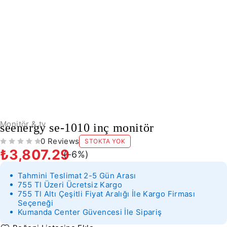
SOLD OUT
Monitör & tv
seenergy se-1010 inç monitör
0 Reviews
STOKTA YOK
5 ÜZERINDEN
OY ALDI
₺
3,807.29
(-
6
%)
Tahmini Teslimat 2-5 Gün Arası
755 Tl Üzeri Ücretsiz Kargo
755 Tl Altı Çeşitli Fiyat Aralığı İle Kargo Firması
Seçeneği
Kumanda Center Güvencesi İle Sipariş