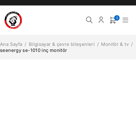
0
Ana Sayfa
/
Bilgisayar & çevre bileşenleri
/
Monitör & tv
/
seenergy se-1010 inç monitör