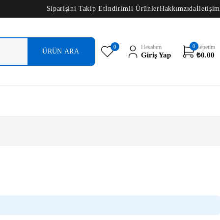
Siparişini Takip Et
İndirimli Ürünler
Hakkımzıda
İletişim
0
0
Hesabım
Sepetim
Giriş Yap
₺
0.00