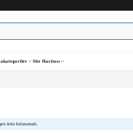
za
kategoriler
Site Haritası
eşen ürün bulunamadı.