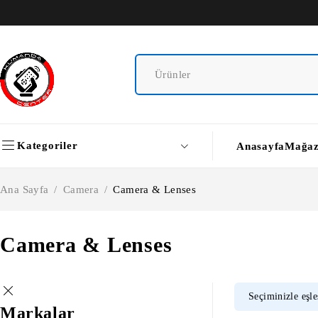
Kategoriler
Anasayfa
Mağa
Ana Sayfa
/
Camera
/
Camera & Lenses
Camera & Lenses
Seçiminizle eşl
Markalar