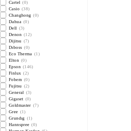
Cartel
(0)
Casio
(38)
Changhong
(0)
Dahua
(0)
Dell
(3)
Denon
(12)
Dijitsu
(7)
Dıboss
(0)
Eco Therma
(1)
Elton
(0)
Epson
(146)
Finlux
(2)
Fobem
(0)
Fujitsu
(2)
General
(3)
Gigaset
(0)
Goldmaster
(7)
Gree
(1)
Grundıg
(1)
Hannspree
(0)