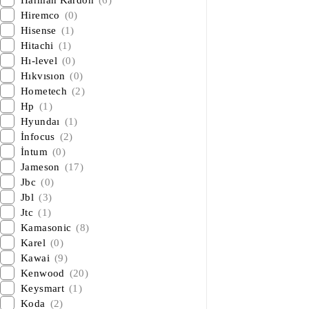
Harman Kardon
(6)
Hiremco
(0)
Hisense
(1)
Hitachi
(1)
Hı-level
(0)
Hıkvısıon
(0)
Hometech
(2)
Hp
(1)
Hyundaı
(1)
İnfocus
(2)
İntum
(0)
Jameson
(17)
Jbc
(0)
Jbl
(3)
Jtc
(1)
Kamasonic
(8)
Karel
(0)
Kawai
(9)
Kenwood
(20)
Keysmart
(1)
Koda
(2)