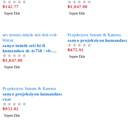
₺
142.77
₺
1,047.00
5 ÜZERINDEN
OY ALDI
5 ÜZERINDEN
OY ALDI
Sepete Ekle
Sepete Ekle
-37%
-17%
ses sistemi-müzik seti-dvd-vcd-
Projeksiyon Sunum & Kamera
bluray
sanyo projeksiyon kumandası
sanyo müzik seti hi-fi
₺
475.91
5 ÜZERINDEN
OY ALDI
kumandası dc-ts750 / rb-
ts750st müzik seti hi-fi
Sepete Ekle
₺
1,047.00
5 ÜZERINDEN
OY ALDI
kumandası
Sepete Ekle
-20%
Projeksiyon Sunum & Kamera
sanyo projeksiyon kumandası
cxzr
₺
951.82
5 ÜZERINDEN
OY ALDI
Sepete Ekle