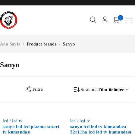
0
Ana Sayfa
/
Product brands
/
Sanyo
Sanyo
Filtre
Sıralama
Tüm ürünler
-40%
-37%
lcd / led tv
lcd / led tv
sanyo lcd led plazma smart
sanyo lcd led tv kumandası
tv kumandası
32r11ha lcd led tv kumandası