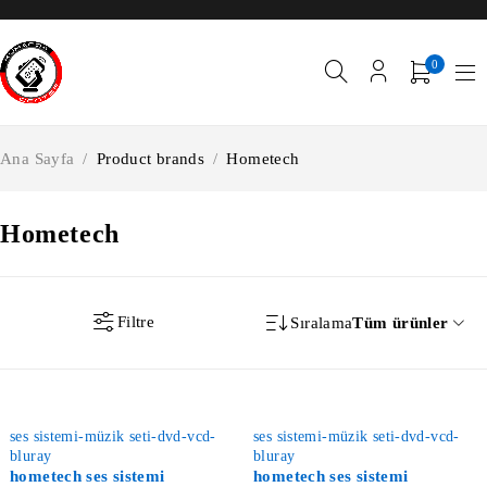
0
Ana Sayfa
/
Product brands
/
Hometech
Hometech
Filtre
Sıralama
Tüm ürünler
-20%
-25%
ses sistemi-müzik seti-dvd-vcd-
ses sistemi-müzik seti-dvd-vcd-
bluray
bluray
hometech ses sistemi
hometech ses sistemi