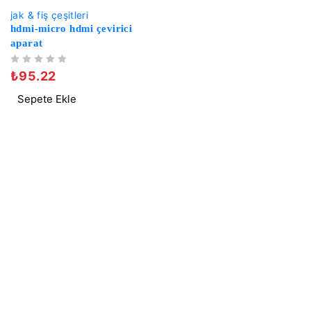
-20%
jak & fiş çeşitleri
hdmi-micro hdmi çevirici
aparat
5 ÜZERINDEN
OY ALDI
₺
95.22
Sepete Ekle
Site Haritas
Anasayfa
Hakkımızda
İletişim
Mağaza