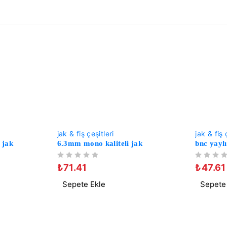
-25%
-50%
jak & fiş çeşitleri
jak & fiş 
p jak
6.3mm mono kaliteli jak
bnc yaylı
5 ÜZERINDEN
OY ALDI
5 ÜZERINDEN
OY ALDI
₺
71.41
₺
47.61
Sepete Ekle
Sepete