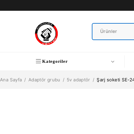
Kategoriler
Ana Sayfa
/
Adaptör grubu
/
5v adaptör
/
Şarj soketi SE-2