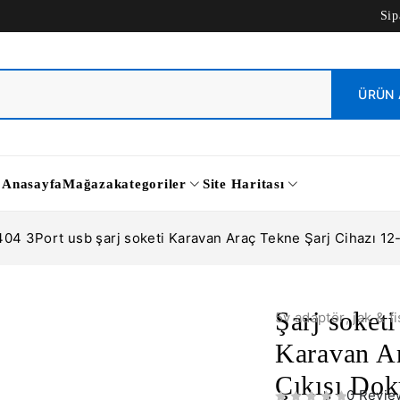
Sip
Anasayfa
Mağaza
kategoriler
Site Haritası
404 3Port usb şarj soketi Karavan Araç Tekne Şarj Cihazı 1
Şarj soket
5v adaptör
,
jak & fi
Karavan A
Çıkışı Dok
0 Revie