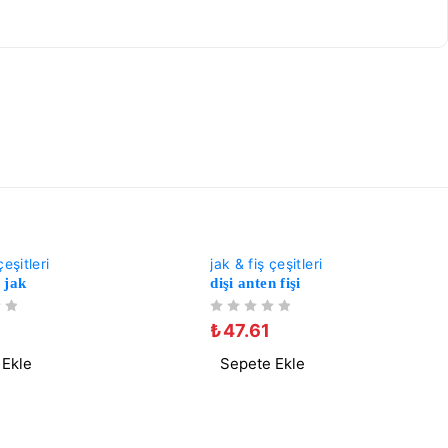
-33%
çeşitleri
jak & fiş çeşitleri
 jak
dişi anten fişi
5 ÜZERINDEN
OY ALDI
₺
47.61
 Ekle
Sepete Ekle