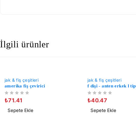
İlgili ürünler
-25%
-23%
jak & fiş çeşitleri
jak & fiş çeşitleri
amerika fiş çevirici
f dişi - anten erkek l ti
5 ÜZERINDEN
OY ALDI
5 ÜZERINDEN
OY ALDI
₺
71.41
₺
40.47
Sepete Ekle
Sepete Ekle