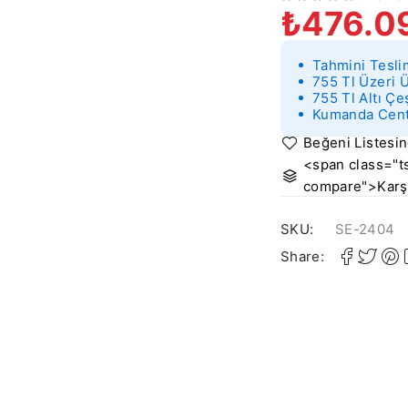
₺
476.0
5 ÜZERINDEN
OY ALDI
Tahmini Tesli
755 Tl Üzeri 
755 Tl Altı Çe
Kumanda Cente
<span class="ts
compare">Karşı
SKU:
SE-2404
Share: