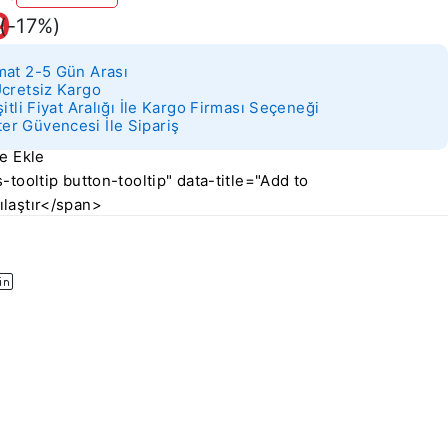
9
(-
17
%)
mat 2-5 Gün Arası
Ücretsiz Kargo
şitli Fiyat Aralığı İle Kargo Firması Seçeneği
r Güvencesi İle Sipariş
-tooltip button-tooltip" data-title="Add to
laştır</span>