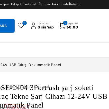
arişini Takip Et
İndirimli Ürünler
Hakkımzıda
İletişim
0
0
Hesabım
Sepetim
Giriş Yap
₺
0.00
2-24V USB Çıkışı Dokunmatik Panel
i SE-2404 3Port usb şarj soketi
ş çeşitleri
,
Telefon şarj grubu
raç Tekne Şarj Cihazı 12-24V USB
unmatik Panel
ws
STOKTA YOK