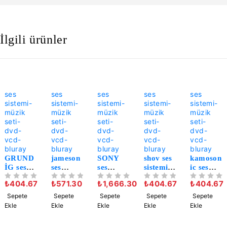
İlgili ürünler
-43%
-33%
-22%
-29%
-29%
ses
ses
ses
ses
ses
sistemi-
sistemi-
sistemi-
sistemi-
sistemi-
müzik
müzik
müzik
müzik
müzik
seti-
seti-
seti-
seti-
seti-
dvd-
dvd-
dvd-
dvd-
dvd-
vcd-
vcd-
vcd-
vcd-
vcd-
bluray
bluray
bluray
bluray
bluray
GRUND
jameson
SONY
shov ses
kamoson
İG ses
ses
ses
sistemi
ic ses
sistemi
sistemi
sistemi
kumand
sistemi
₺
404.67
₺
571.30
₺
1,666.30
₺
404.67
₺
404.67
5 ÜZERINDEN
OY ALDI
5 ÜZERINDEN
OY ALDI
5 ÜZERINDEN
OY ALDI
5 ÜZERINDEN
OY ALDI
5 ÜZERINDEN
OY ALDI
kumand
kumand
kumand
ası
kumand
ası Gsb
ası js-
ası RM-
w002t
ası
Sepete
Sepete
Sepete
Sepete
Sepete
800 GSB
4018 ses
ADU050
5+1 ses
frisby fs-
Ekle
Ekle
Ekle
Ekle
Ekle
810
sistemi
HCD-
sistemi
5015 /
Bluetoot
kumand
DZ880W
kumand
fs-5007a