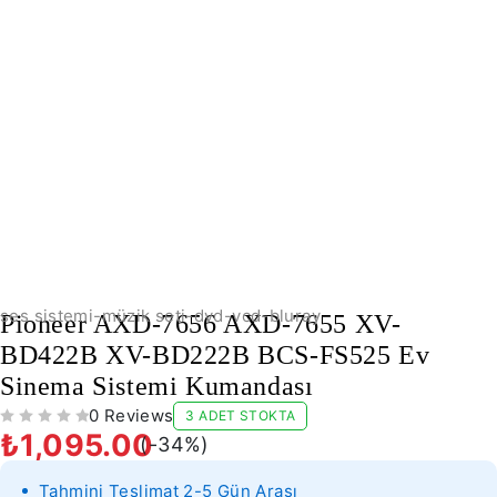
-34%
ses sistemi-müzik seti-dvd-vcd-bluray
Pioneer AXD-7656 AXD-7655 XV-
BD422B XV-BD222B BCS-FS525 Ev
Sinema Sistemi Kumandası
0 Reviews
3 ADET STOKTA
5 ÜZERINDEN
OY ALDI
₺
1,095.00
(-
34
%)
Tahmini Teslimat 2-5 Gün Arası