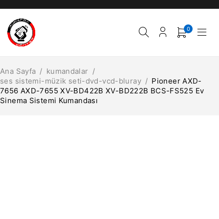
0
Ana Sayfa
/
kumandalar
/
ses sistemi-müzik seti-dvd-vcd-bluray
/
Pioneer AXD-
7656 AXD-7655 XV-BD422B XV-BD222B BCS-FS525 Ev
Sinema Sistemi Kumandası