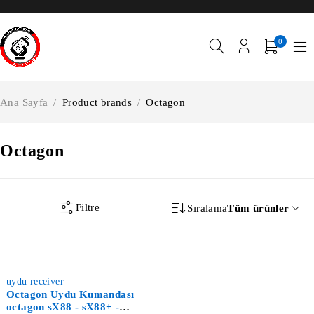
0
Ana Sayfa
/
Product brands
/
Octagon
Octagon
Filtre
Sıralama
Tüm ürünler
-37%
uydu receiver
Octagon Uydu Kumandası
octagon sX88 - sX88+ -