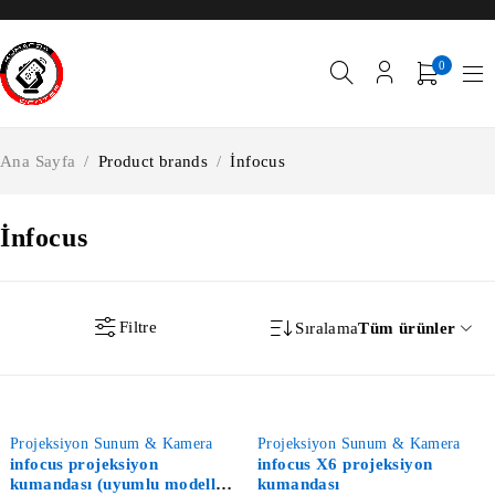
0
Ana Sayfa
/
Product brands
/
İnfocus
İnfocus
Filtre
Sıralama
Tüm ürünler
-56%
-50%
Projeksiyon Sunum & Kamera
Projeksiyon Sunum & Kamera
infocus projeksiyon
infocus X6 projeksiyon
kumandası (uyumlu modeller
kumandası